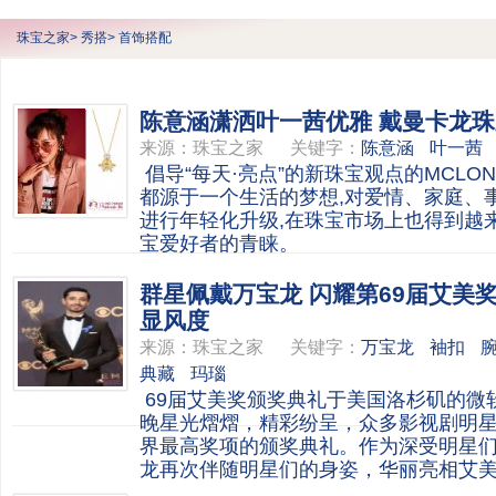
珠宝之家
>
秀搭
>
首饰搭配
陈意涵潇洒叶一茜优雅 戴曼卡龙
来源：
珠宝之家
关键字：
陈意涵
叶一茜
倡导“每天·亮点”的新珠宝观点的MCLO
都源于一个生活的梦想,对爱情、家庭、
进行年轻化升级,在珠宝市场上也得到越
宝爱好者的青睐。
群星佩戴万宝龙 闪耀第69届艾美
显风度
来源：
珠宝之家
关键字：
万宝龙
袖扣
典藏
玛瑙
69届艾美奖颁奖典礼于美国洛杉矶的微
晚星光熠熠，精彩纷呈，众多影视剧明
界最高奖项的颁奖典礼。作为深受明星
龙再次伴随明星们的身姿，华丽亮相艾