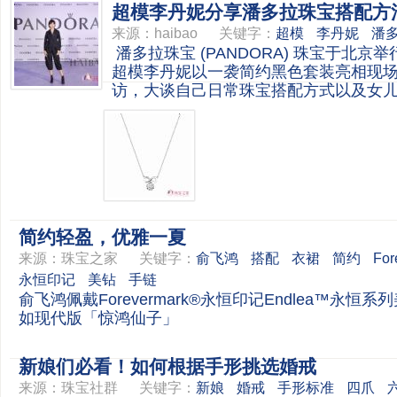
超模李丹妮分享潘多拉珠宝搭配方
来源：
haibao
关键字：
超模
李丹妮
潘
潘多拉珠宝 (PANDORA) 珠宝于北京
超模李丹妮以一袭简约黑色套装亮相现
访，大谈自己日常珠宝搭配方式以及女
简约轻盈，优雅一夏
来源：
珠宝之家
关键字：
俞飞鸿
搭配
衣裙
简约
For
永恒印记
美钻
手链
俞飞鸿佩戴Forevermark®永恒印记Endlea™永恒
如现代版「惊鸿仙子」
新娘们必看！如何根据手形挑选婚戒
来源：
珠宝社群
关键字：
新娘
婚戒
手形标准
四爪