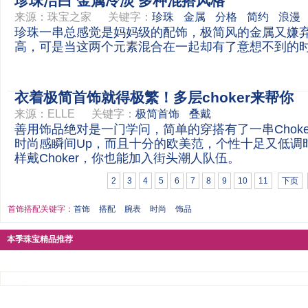
珍珠洁白 金属冷淡 多种混搭风格
来源：
珠宝之家
关键字：
珍珠
金属
分格
简约
浪漫
珍珠一串总感觉是妈妈级的配饰，极简风的金属又嫌
高，可是当这两个元素混合在一起却有了意想不到的
衣着极简首饰就得极繁！多层choker来帮你
来源：
ELLE
关键字：
极简首饰
叠戴
善用饰品绝对是一门学问，简单的穿搭有了一串Choke
时尚感瞬间Up，而且十分的欧美范，个性十足又低调
样戴Choker，你也能加入街头潮人队伍。
2
3
4
5
6
7
8
9
10
11
下页
首饰搭配关键字：
首饰
搭配
腕表
时尚
饰品
本季珠宝精品推荐