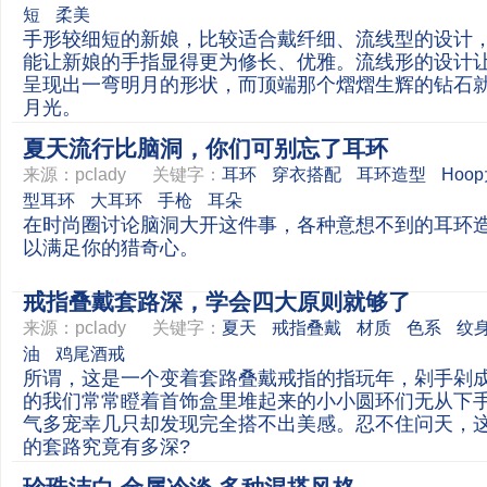
短
柔美
手形较细短的新娘，比较适合戴纤细、流线型的设计
能让新娘的手指显得更为修长、优雅。流线形的设计
呈现出一弯明月的形状，而顶端那个熠熠生辉的钻石
月光。
夏天流行比脑洞，你们可别忘了耳环
来源：
pclady
关键字：
耳环
穿衣搭配
耳环造型
Hoo
型耳环
大耳环
手枪
耳朵
在时尚圈讨论脑洞大开这件事，各种意想不到的耳环
以满足你的猎奇心。
戒指叠戴套路深，学会四大原则就够了
来源：
pclady
关键字：
夏天
戒指叠戴
材质
色系
纹
油
鸡尾酒戒
所谓，这是一个变着套路叠戴戒指的指玩年，剁手剁
的我们常常瞪着首饰盒里堆起来的小小圆环们无从下
气多宠幸几只却发现完全搭不出美感。忍不住问天，
的套路究竟有多深?