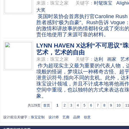
来源：
珠宝之家
关键字：
时髦珠宝
Alighi
大奖
英国时装协会首席执行官Caroline Rus
胜者感到“极为自豪”。Rush告诉 Vogue：
的激情和讲故事的热情都转化成了突出
责任地使用了来源可靠的材料。
LYNN HAVEN X达利“不可思
艺术，艺术的自由
来源：
珠宝之家
关键字：
达利
画家
艺
作为超现实主义最为重要的代表人物，
境般的怪诞，梦境以一种稀奇古怪、超
潜意识符号,指向不同的玄机。此外，达
珠宝设计领域，并且不计成本地将他画
空间中重现，也以独特的方式来表达在
象。
共129页
首页
1
2
3
4
5
6
7
8
9
10
1
设计前沿关键字：
珠宝定制
设计师
艺廊
品牌
创意